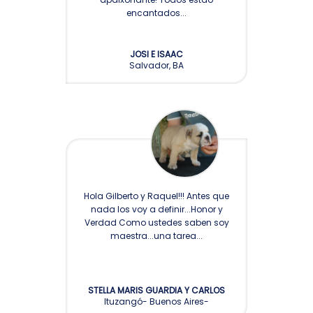
encantados...
JOSI E ISAAC
Salvador, BA
Hola Gilberto y Raquel!!! Antes que
nada los voy a definir...Honor y
Verdad Como ustedes saben soy
maestra...una tarea...
STELLA MARIS GUARDIA Y CARLOS
Ituzangó- Buenos Aires-
ANIBAL GUARDIA.HNOS. - CRIADER