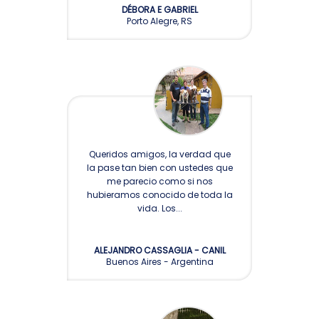
DÉBORA E GABRIEL
Porto Alegre, RS
Queridos amigos, la verdad que
la pase tan bien con ustedes que
me parecio como si nos
hubieramos conocido de toda la
vida. Los...
ALEJANDRO CASSAGLIA - CANIL
Buenos Aires - Argentina
HOOLIGANS BULL