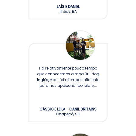
LAÍS E DANIEL
Ilhéus, BA
Há relativamente pouco tempo
que conhecemos a raça Bulldog
Inglês, mas foi o tempo suficiente
para nos apaixonar por ela e,...
CÁSSIO E LEILA - CANIL BRITAINS
Chapecó, SC
BULL’S