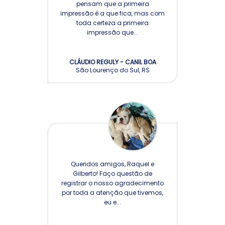
pensam que a primeira
impressão é a que fica, mas com
toda certeza a primeira
impressão que...
CLÁUDIO REGULY - CANIL BOA
São Lourenço do Sul, RS
QUERÊNCIA
Queridos amigos, Raquel e
Gilberto! Faço questão de
registrar o nosso agradecimento
por toda a atenção que tivemos,
eu e...