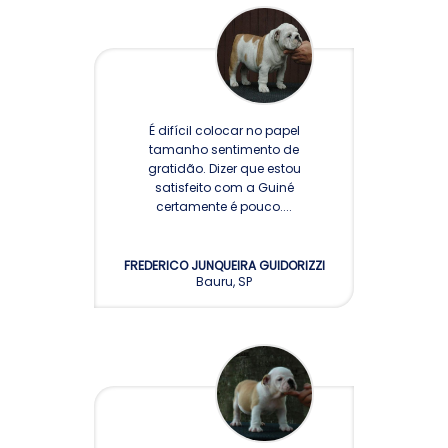
É difícil colocar no papel
tamanho sentimento de
gratidão. Dizer que estou
satisfeito com a Guiné
certamente é pouco....
FREDERICO JUNQUEIRA GUIDORIZZI
Bauru, SP
- CANIL SELVA MORENA