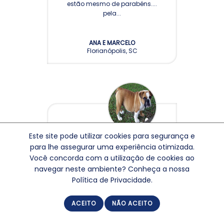
estão mesmo de parabéns....
pela...
ANA E MARCELO
Florianópolis, SC
Este site pode utilizar cookies para segurança e
Ficamos muito felizes com o
para lhe assegurar uma experiência otimizada.
nosso filhote. Ele é lindo, querido,
Você concorda com a utilização de cookies ao
saudável e perfeito. Não há quem
navegar neste ambiente? Conheça a nossa
resista ao vê-lo....
Política de Privacidade.
ACEITO
NÃO ACEITO
FLÁVIO
Blumenau, SC