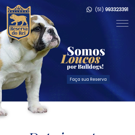
(51)
993323391
Somos
Loucos
por Bulldogs!
Faça sua Reserva