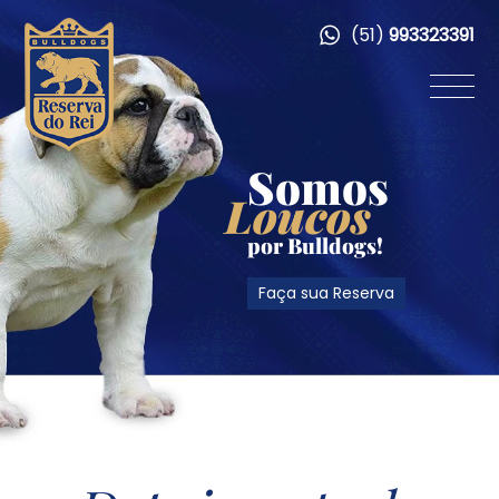
(51)
993323391
Somos
Loucos
por Bulldogs!
Faça sua Reserva