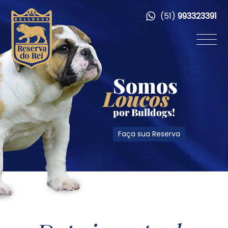
(51)
993323391
Somos
Loucos
por Bulldogs!
Faça sua Reserva