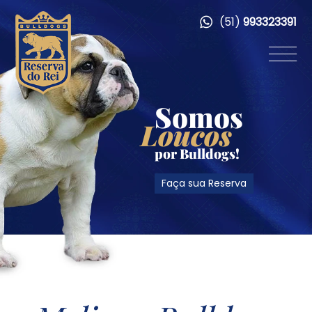
(51)
993323391
Somos
Loucos
por Bulldogs!
Faça sua Reserva