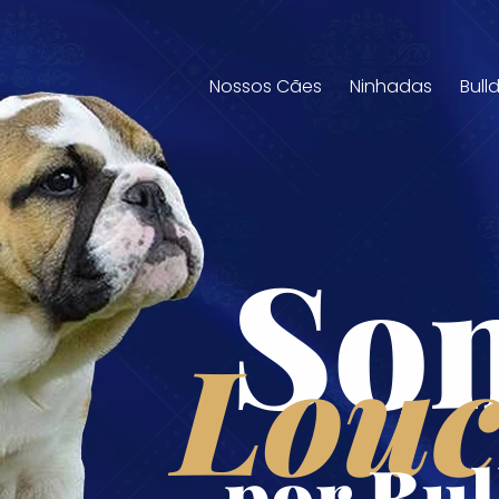
Nossos Cães
Ninhadas
Bull
So
Louc
por Bul