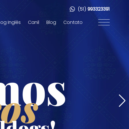
(51)
993323391
dog Inglês
Canil
Blog
Contato
mos
os
ldogs!