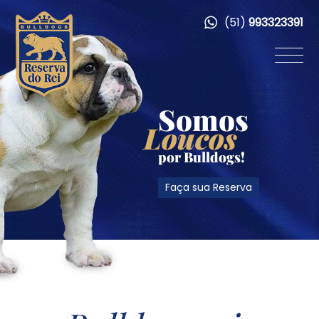
(51)
993323391
Somos
Loucos
por Bulldogs!
Faça sua Reserva