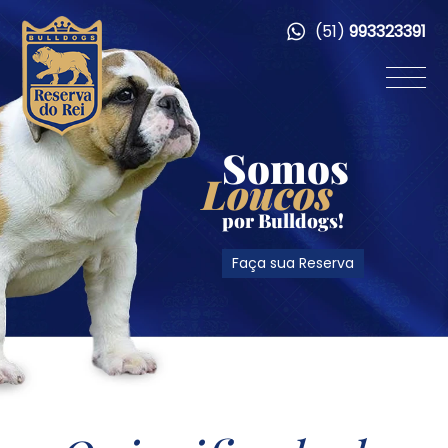
(51)
993323391
Somos
Loucos
por Bulldogs!
Faça sua Reserva