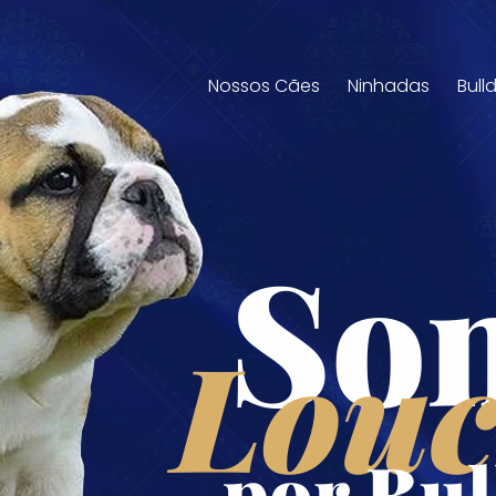
Nossos Cães
Ninhadas
Bull
So
Louc
por Bul