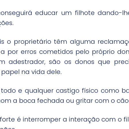
nseguirá educar um filhote dando-lhe
ções.
is o proprietário têm alguma reclama
ada por erros cometidos pelo próprio do
adestrador, são os donos que precis
papel na vida dele.
odo e qualquer castigo físico como bat
com a boca fechada ou gritar com o cão
orte é interromper a interação com o f