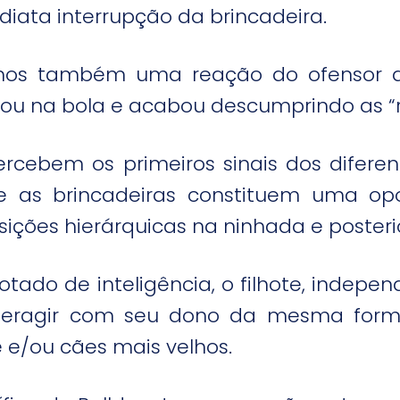
iata interrupção da brincadeira.
emos também uma reação do ofensor 
u na bola e acabou descumprindo as “r
cebem os primeiros sinais dos diferen
 as brincadeiras constituem uma opo
ições hierárquicas na ninhada e poster
tado de inteligência, o filhote, indepe
interagir com seu dono da mesma form
 e/ou cães mais velhos.