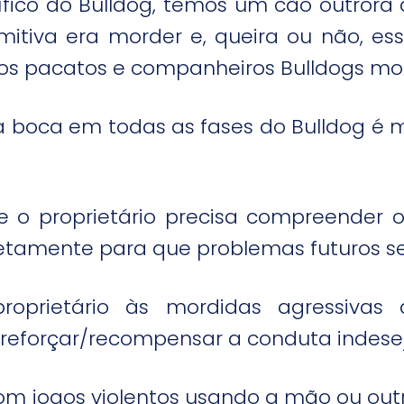
fico do Bulldog, temos um cão outrora 
mitiva era morder e, queira ou não, ess
s pacatos e companheiros Bulldogs mo
da boca em todas as fases do Bulldog é
e o proprietário precisa compreender 
orretamente para que problemas futuros s
oprietário às mordidas agressivas 
reforçar/recompensar a conduta indese
com jogos violentos usando a mão ou ou