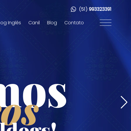
(51)
993323391
dog Inglês
Canil
Blog
Contato
mos
os
ldogs!