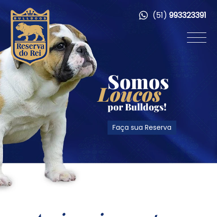
(51)
993323391
Somos
Loucos
por Bulldogs!
Faça sua Reserva