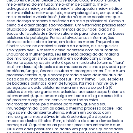
criadores de cães. Desde o advento do Google, todo mundo é
meio-entendido em tudo: meio-chef de cozinha, meio-
advogado, meio-jornalista, meio-fisioterapeuta, meio-médico,
meio-dentista, meio-arquiteto, meio-paisagista e, por que não,
meio-excelente veterinário? :) Ainda há que se considerar que
essa doença também é polêmica no meio profissional. Como a
ciência e a tecnologia são “voláteis”, um veterinário precisa estar
atualizado; utilizar os conhecimentos adquiridos láááá na
época da faculdade não é o suficiente para lidar com as bases
celulares da patologia. Por isso, talvez, tantas informações
atravessadas sobre o tema, em todos os meios. Enquanto os
filhotes vivem no ambiente uterino da cadela, diz-se que eles
são “germ free”. A mesma coisa acontece com os humanos.
Enquanto a mulher gesta, seu filho está protegido da maioria
dos microorganismos que entra em contato com a mãe.
Somente após o nascimento, é que a microbiota (o termo “flora”
está em desuso) da pele e das mucosas vai sendo povoada por
bactérias, fungos, ácaros e outros microorganismos. E este é um
processo contínuo, que ocorre por toda a vida do indivíduo. No
caso dos humanos, a boca possui – no mínimo – 500 espécies
de bactérias distintas, além de fungos. Por mais incrível que
pareça, para cada célula humana em nosso corpo, há 10
células de microorganismos aderidas ao nosso corpo (interna e
externamente), que somam algo em torno de 1 kg de peso. Não
há problema algum em conviver com todos estes
microorganismos, pelo menos para mim, que não sou
imunodeprimida. Com os cães, o mesmo processo ocorre. Tão
logo saem do ambiente uterino, entram em contato com
microorganismos e dá-se início à colonização de pele e
mucosas destes filhotes. Bem, a história da sarna demodécica
começa aí. O que todas as pessoas precisam entender é que
100% dos cães possuem um ácaro, em pequenas quantidades