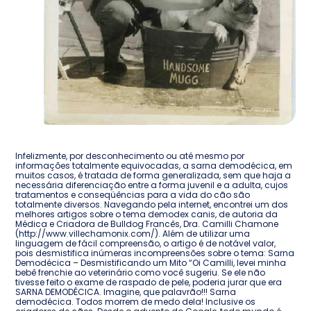
Infelizmente, por desconhecimento ou até mesmo por
informações totalmente equivocadas, a sarna demodécica, em
muitos casos, é tratada de forma generalizada, sem que haja a
necessária diferenciação entre a forma juvenil e a adulta, cujos
tratamentos e conseqüências para a vida do cão são
totalmente diversos. Navegando pela internet, encontrei um dos
melhores artigos sobre o tema demodex canis, de autoria da
Médica e Criadora de Bulldog Francês, Dra. Camilli Chamone
(http://www.villechamonix.com/). Além de utilizar uma
linguagem de fácil compreensão, o artigo é de notável valor,
pois desmistifica inúmeras incompreensões sobre o tema: Sarna
Demodécica – Desmistificando um Mito “Oi Camilli, levei minha
bebê frenchie ao veterinário como você sugeriu. Se ele não
tivesse feito o exame de raspado de pele, poderia jurar que era
SARNA DEMODÉCICA. Imagine, que palavrão!!! Sarna
demodécica. Todos morrem de medo dela! Inclusive os