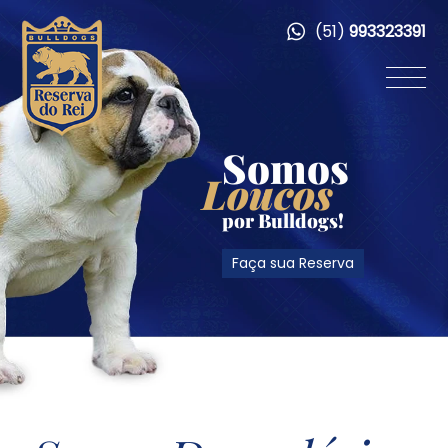
(51)
993323391
Somos
Loucos
por Bulldogs!
Faça sua Reserva