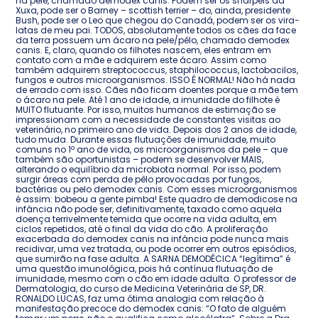
na pele, chamado demodex canis. Podem ser os sharpeis da
Xuxa, pode ser o Barney – scottish terrier – do, ainda, presidente
Bush, pode ser o Leo que chegou do Canadá, podem ser os vira-
latas de meu pai. TODOS, absolutamente todos os cães da face
da terra possuem um ácaro na pele/pêlo, chamado demodex
canis. E, claro, quando os filhotes nascem, eles entram em
contato com a mãe e adquirem este ácaro. Assim como
também adquirem streptococcus, staphilococcus, lactobacilos,
fungos e outros microorganismos. ISSO É NORMAL! Não há nada
de errado com isso. Cães não ficam doentes porque a mãe tem
o ácaro na pele. Até 1 ano de idade, a imunidade do filhote é
MUITO flutuante. Por isso, muitos humanos de estimação se
impressionam com a necessidade de constantes visitas ao
veterinário, no primeiro ano de vida. Depois dos 2 anos de idade,
tudo muda. Durante essas flutuações de imunidade, muito
comuns no 1º ano de vida, os microorganismos da pele – que
também são oportunistas – podem se desenvolver MAIS,
alterando o equilíbrio da microbiota normal. Por isso, podem
surgir áreas com perda de pêlo provocadas por fungos,
bactérias ou pelo demodex canis. Com esses microorganismos
é assim: bobeou a gente pimba! Este quadro de demodicose na
infância não pode ser, definitivamente, taxado como aquela
doença terrivelmente temida que ocorre na vida adulta, em
ciclos repetidos, até o final da vida do cão. A proliferação
exacerbada do demodex canis na infância pode nunca mais
recidivar, uma vez tratada, ou pode ocorrer em outros episódios,
que sumirão na fase adulta. A SARNA DEMODÉCICA “legítima” é
uma questão imunológica, pois há contínua flutuação de
imunidade, mesmo com o cão em idade adulta. O professor de
Dermatologia, do curso de Medicina Veterinária de SP, DR.
RONALDO LUCAS, faz uma ótima analogia com relação à
manifestação precoce do demodex canis: “O fato de alguém