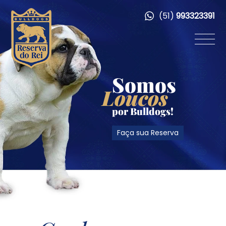
(51)
993323391
Somos
Loucos
por Bulldogs!
Faça sua Reserva