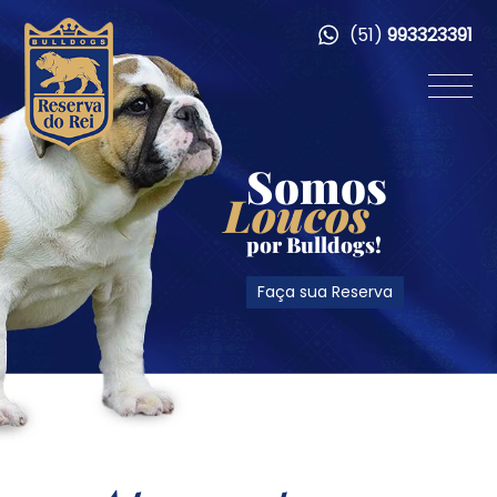
(51)
993323391
Somos
Loucos
por Bulldogs!
Faça sua Reserva