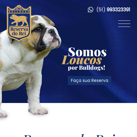
(51)
993323391
Somos
Loucos
por Bulldogs!
Faça sua Reserva