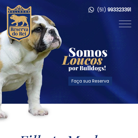
(51)
993323391
Somos
Loucos
por Bulldogs!
Faça sua Reserva