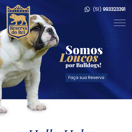
(51)
993323391
Somos
Loucos
por Bulldogs!
Faça sua Reserva