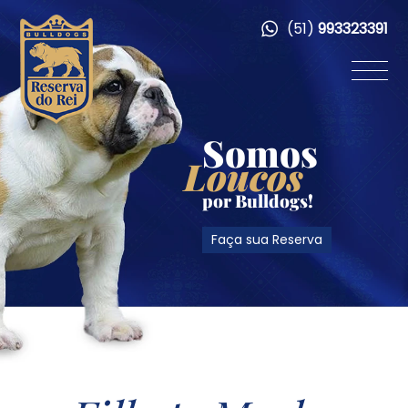
(51)
993323391
Somos
Loucos
por Bulldogs!
Faça sua Reserva