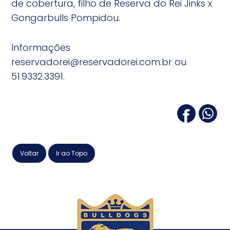
de cobertura, filho de Reserva do Rei Jinks x
Gongarbulls Pompidou.
Informações
reservadorei@reservadorei.com.br ou
51.9332.3391.
Voltar
Ir ao Topo