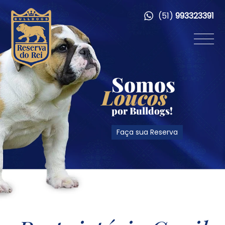
(51)
993323391
Somos
Loucos
por Bulldogs!
Faça sua Reserva