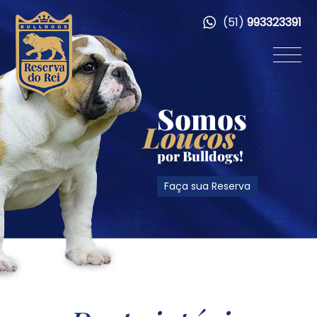
(51)
993323391
Somos
Loucos
por Bulldogs!
Faça sua Reserva