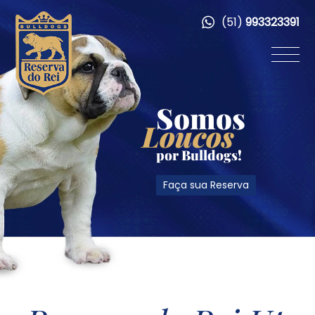
(51)
993323391
Somos
Loucos
por Bulldogs!
Faça sua Reserva