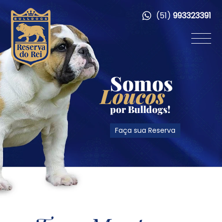
(51)
993323391
Somos
Loucos
por Bulldogs!
Faça sua Reserva