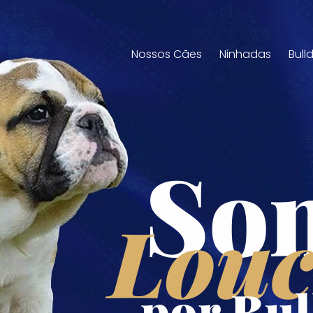
Nossos Cães
Ninhadas
Bull
So
Louc
por Bul