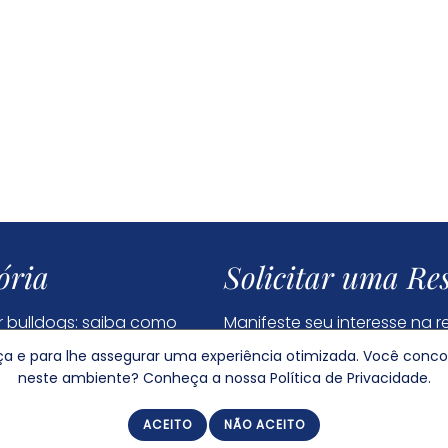
ória
Solicitar uma Re
 bulldogs: saiba como
Manifeste seu interesse na 
filhote
ança e para lhe assegurar uma experiência otimizada. Você conc
neste ambiente? Conheça a nossa Política de Privacidade.
Dúvidas Frequentes
Política de Privacidade
ACEITO
NÃO ACEITO