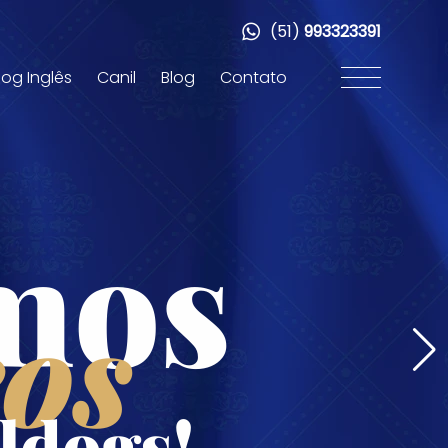
(51)
993323391
dog Inglês
Canil
Blog
Contato
mos
os
ldogs!