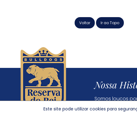
Voltar
Ir ao Topo
Nossa Hist
Somos loucos por
tudo começou
Este site pode utilizar cookies para segur
© 2022 Reserva do Rei - Bulldog Inglês