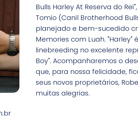
Bulls Harley At Reserva do Rei
Tomio (Canil Brotherhood Bulls
planejado e bem-sucedido c
Memories com Luah. "Harley" 
linebreeding no excelente rep
Boy". Acompanharemos o dese
que, para nossa felicidade, fi
seus novos proprietários, Rob
muitas alegrias.
m.br