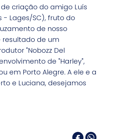
", de criação do amigo Luís
 - Lages/SC), fruto do
ruzamento de nosso
é resultado de um
rodutor "Nobozz Del
nvolvimento de "Harley",
cou em Porto Alegre. A ele e a
erto e Luciana, desejamos