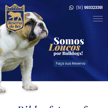
(51)
993323391
Somos
Loucos
por Bulldogs!
Faça sua Reserva