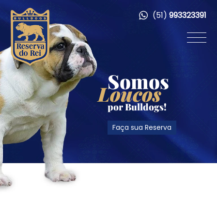
(51)
993323391
Somos
Loucos
por Bulldogs!
Faça sua Reserva