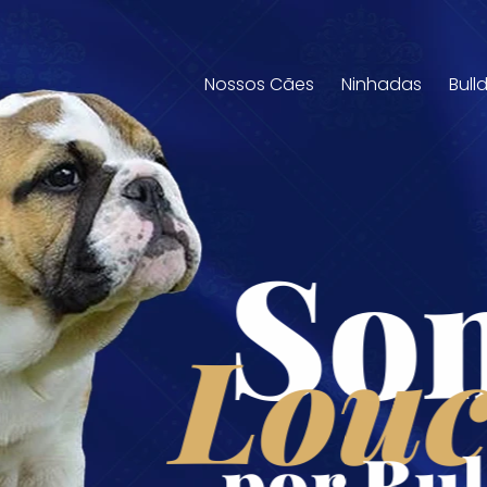
Nossos Cães
Ninhadas
Bull
So
Louc
por Bul