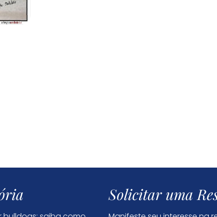
ória
Solicitar uma Re
 bulldogs: saiba como
Manifeste seu interesse na 