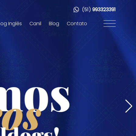
(51)
993323391
dog Inglês
Canil
Blog
Contato
mos
os
ldogs!