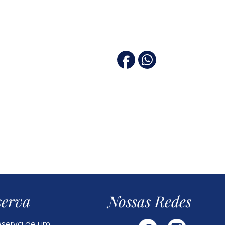
serva
Nossas Redes
reserva de um