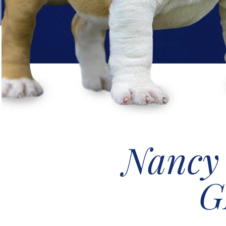
Nancy 
G