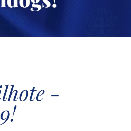
lhote -
9!