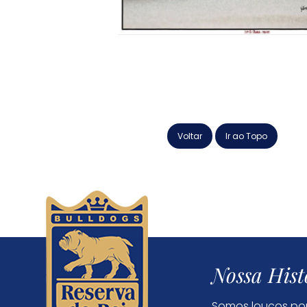
Voltar
Ir ao Topo
Nossa Hist
Somos loucos por