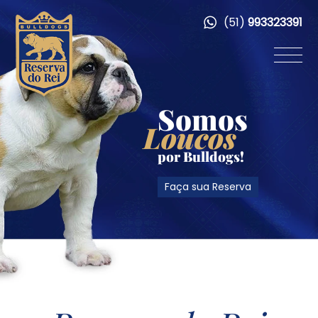
(51)
993323391
Somos
Loucos
por Bulldogs!
Faça sua Reserva