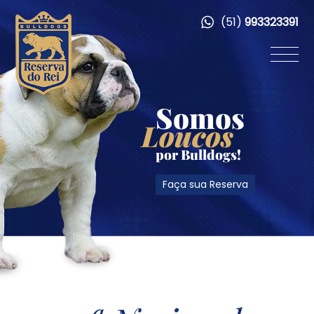
(51)
993323391
Somos
Loucos
por Bulldogs!
Faça sua Reserva