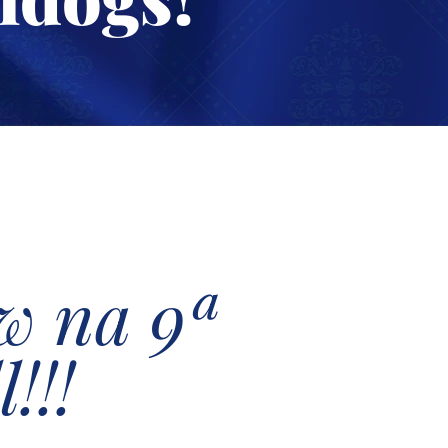
w na 9ª
!!!