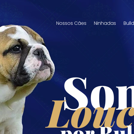
Nossos Cães
Ninhadas
Bull
So
Louc
por Bul