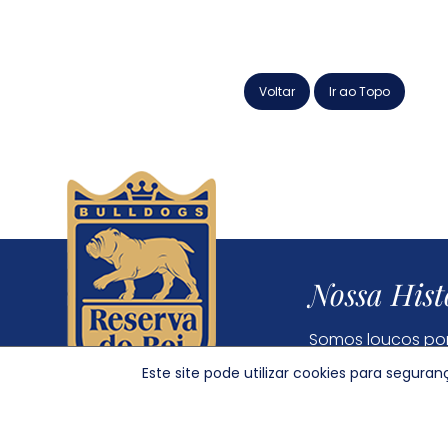
Voltar
Ir ao Topo
Nossa Hist
Somos loucos por
tudo começou
Este site pode utilizar cookies para segur
© 2022 Reserva do Rei - Bulldog Inglês