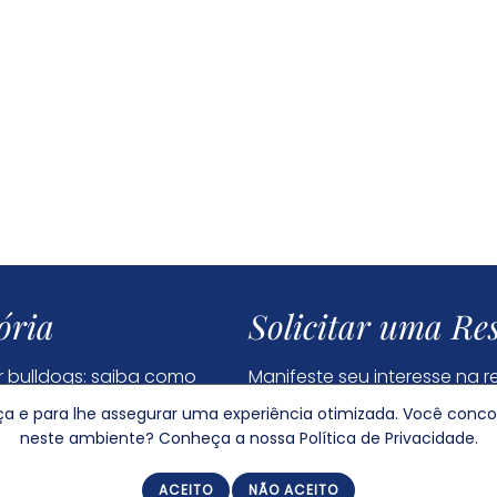
ória
Solicitar uma Re
 bulldogs: saiba como
Manifeste seu interesse na 
filhote
ança e para lhe assegurar uma experiência otimizada. Você conc
neste ambiente? Conheça a nossa Política de Privacidade.
Dúvidas Frequentes
Política de Privacidade
ACEITO
NÃO ACEITO