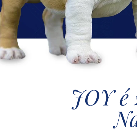
JOY é 
Na