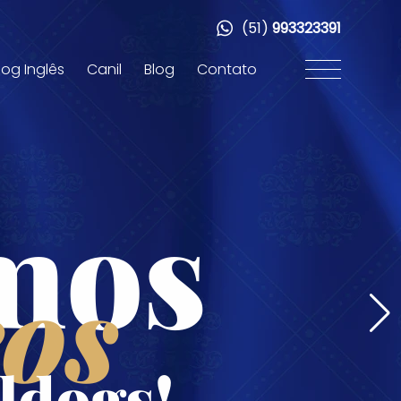
(51)
993323391
dog Inglês
Canil
Blog
Contato
mos
os
ldogs!